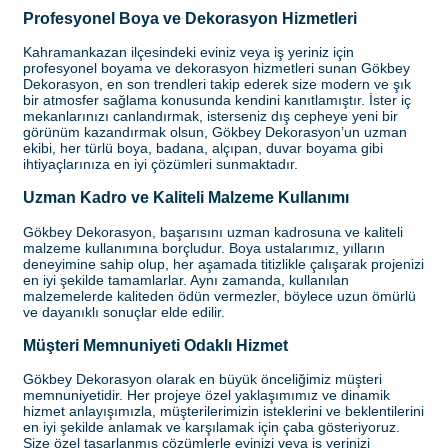
Profesyonel Boya ve Dekorasyon Hizmetleri
Kahramankazan ilçesindeki eviniz veya iş yeriniz için
profesyonel boyama ve dekorasyon hizmetleri sunan Gökbey
Dekorasyon, en son trendleri takip ederek size modern ve şık
bir atmosfer sağlama konusunda kendini kanıtlamıştır. İster iç
mekanlarınızı canlandırmak, isterseniz dış cepheye yeni bir
görünüm kazandırmak olsun, Gökbey Dekorasyon’un uzman
ekibi, her türlü boya, badana, alçıpan, duvar boyama gibi
ihtiyaçlarınıza en iyi çözümleri sunmaktadır.
Uzman Kadro ve Kaliteli Malzeme Kullanımı
Gökbey Dekorasyon, başarısını uzman kadrosuna ve kaliteli
malzeme kullanımına borçludur. Boya ustalarımız, yılların
deneyimine sahip olup, her aşamada titizlikle çalışarak projenizi
en iyi şekilde tamamlarlar. Aynı zamanda, kullanılan
malzemelerde kaliteden ödün vermezler, böylece uzun ömürlü
ve dayanıklı sonuçlar elde edilir.
Müşteri Memnuniyeti Odaklı Hizmet
Gökbey Dekorasyon olarak en büyük önceliğimiz müşteri
memnuniyetidir. Her projeye özel yaklaşımımız ve dinamik
hizmet anlayışımızla, müşterilerimizin isteklerini ve beklentilerini
en iyi şekilde anlamak ve karşılamak için çaba gösteriyoruz.
Size özel tasarlanmış çözümlerle evinizi veya iş yerinizi