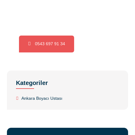
Hemen Bizi Arayın ve Uygun Fiyatlı
Hizmetlerimizden Yararlanın.
0543 697 91 34
Kategoriler
Ankara Boyacı Ustası