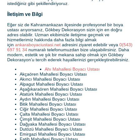
istediğiniz gibi şekillendiriyoruz.
İletişim ve Bilgi
Eğer siz de Kahramankazan ilçesinde profesyonel bir boya
ustası arıyorsanız, Gökbey Dekorasyon sizin için en doğru
adres olabilir. Uzman ekibimizle iletişime geçmek ve
hizmetlerimiz hakkında daha fazla bilgi almak
için
ankaraboyaciustasi.net
adresini ziyaret edebilir veya
0(543)
697 91 34
numaralı telefonumuzdan bize ulaşabilirsiniz. Daha
modern, estetik ve şık bir mekana sahip olmak için Gökbey
Dekorasyon’u tercih ederek hayallerinizi gerçekleştirebilirsiniz.
Ahı Mahallesi Boyacı Ustası
Akçaören Mahallesi Boyacı Ustası
Akıncı Mahallesi Boyacı Ustası
Alpagut Mahallesi Boyacı Ustası
Aşağıkaraören Mahallesi Boyacı Ustası
Atatürk Mahallesi Boyacı Ustası
Aydın Mahallesi Boyacı Ustası
Bitik Mahallesi Boyacı Ustası
Ciğir Mahallesi Boyacı Ustası
Çalta Mahallesi Boyacı Ustası
Çimşit Mahallesi Boyacı Ustası
Dağyaka Mahallesi Boyacı Ustası
Dutözü Mahallesi Boyacı Ustası
Emirgazi Mahallesi Boyacı Ustası
Fatih Mahallesi Boyacı Ustası