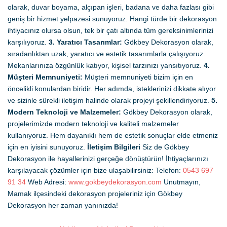
olarak, duvar boyama, alçıpan işleri, badana ve daha fazlası gibi
geniş bir hizmet yelpazesi sunuyoruz. Hangi türde bir dekorasyon
ihtiyacınız olursa olsun, tek bir çatı altında tüm gereksinimlerinizi
karşılıyoruz.
3. Yaratıcı Tasarımlar:
Gökbey Dekorasyon olarak,
sıradanlıktan uzak, yaratıcı ve estetik tasarımlarla çalışıyoruz.
Mekanlarınıza özgünlük katıyor, kişisel tarzınızı yansıtıyoruz.
4.
Müşteri Memnuniyeti:
Müşteri memnuniyeti bizim için en
öncelikli konulardan biridir. Her adımda, isteklerinizi dikkate alıyor
ve sizinle sürekli iletişim halinde olarak projeyi şekillendiriyoruz.
5.
Modern Teknoloji ve Malzemeler:
Gökbey Dekorasyon olarak,
projelerimizde modern teknoloji ve kaliteli malzemeler
kullanıyoruz. Hem dayanıklı hem de estetik sonuçlar elde etmeniz
için en iyisini sunuyoruz.
İletişim Bilgileri
Siz de Gökbey
Dekorasyon ile hayallerinizi gerçeğe dönüştürün! İhtiyaçlarınızı
karşılayacak çözümler için bize ulaşabilirsiniz: Telefon:
0543 697
91 34
Web Adresi:
www.gokbeydekorasyon.com
Unutmayın,
Mamak ilçesindeki dekorasyon projeleriniz için Gökbey
Dekorasyon her zaman yanınızda!