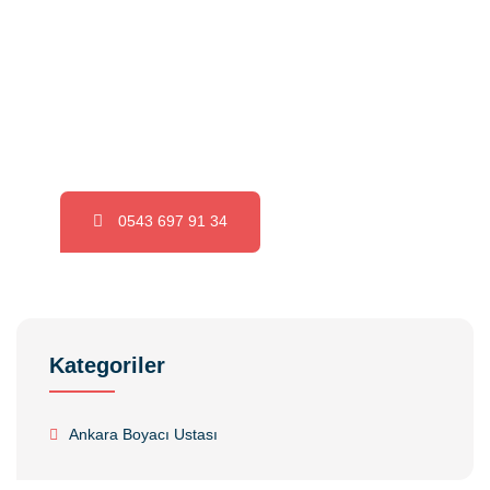
Hizmetlerimizden Yararlanmak Mı
İstiyorsunuz?
Hemen Bizi Arayın ve Uygun Fiyatlı Hizmetlerimizden
Yararlanın.
0543 697 91 34
Kategoriler
Ankara Boyacı Ustası